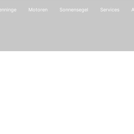
enninge
Motoren
Sonnensegel
Services